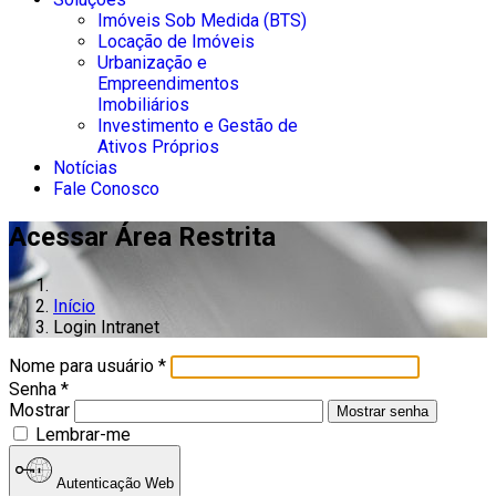
Imóveis Sob Medida (BTS)
Locação de Imóveis
Urbanização e
Empreendimentos
Imobiliários
Investimento e Gestão de
Ativos Próprios
Notícias
Fale Conosco
Acessar Área Restrita
Início
Login Intranet
Nome para usuário
*
Senha
*
Mostrar
Mostrar senha
Lembrar-me
Autenticação Web