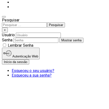
Pesquisar
Pesquisar
Type 2 or more characters
×
for results.
Usuário
Senha
Mostrar senha
Lembrar Senha
Autenticação Web
Início da sessão
Esqueceu o seu usuário?
Esqueceu a sua senha?