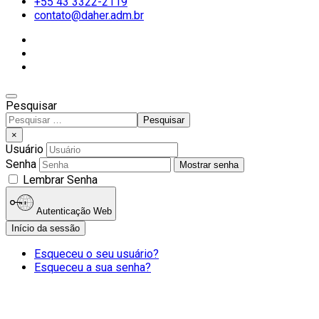
+55 43 3322-2119
contato@daher.adm.br
Pesquisar
Pesquisar
Type 2 or more characters
×
for results.
Usuário
Senha
Mostrar senha
Lembrar Senha
Autenticação Web
Início da sessão
Esqueceu o seu usuário?
Esqueceu a sua senha?